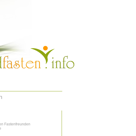
n
uen Fastenfreunden
e