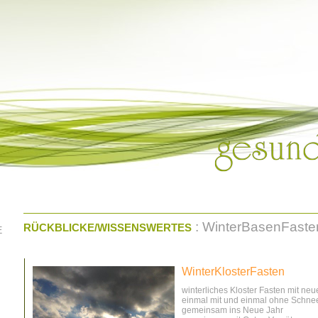
: WinterBasenFaste
RÜCKBLICKE/WISSENSWERTES
E
WinterKlosterFasten
winterliches Kloster Fasten mit ne
einmal mit und einmal ohne Schne
gemeinsam ins Neue Jahr