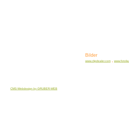
Bilder
,
www.clipdealer.com
www.fotoli
CMS-Webdesign by GRUBER-WEB