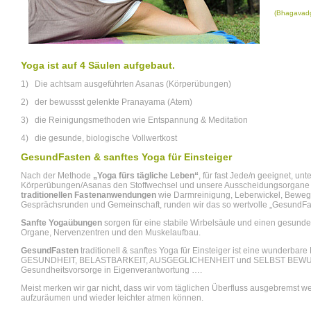
(Bhagavadg
Yoga ist auf 4 Säulen aufgebaut.
1) Die achtsam ausgeführten Asanas (Körperübungen)
2) der bewussst gelenkte Pranayama (Atem)
3) die Reinigungsmethoden wie Entspannung & Meditation
4) die gesunde, biologische Vollwertkost
GesundFasten & sanftes Yoga für Einsteiger
Nach der Methode
„Yoga fürs tägliche Leben“
, für fast Jede/n geeignet, unt
Körperübungen/Asanas den Stoffwechsel und unsere Ausscheidungsorgane von
traditionellen Fastenanwendungen
wie Darmreinigung, Leberwickel, Bewegun
Gesprächsrunden und Gemeinschaft, runden wir das so wertvolle „GesundFa
Sanfte Yogaübungen
sorgen für eine stabile Wirbelsäule und einen gesund
Organe, Nervenzentren und den Muskelaufbau.
GesundFasten
traditionell & sanftes Yoga für Einsteiger ist eine wunderbar
GESUNDHEIT, BELASTBARKEIT, AUSGEGLICHENHEIT und SELBST BEWUSST
Gesundheitsvorsorge in Eigenverantwortung ….
Meist merken wir gar nicht, dass wir vom täglichen Überfluss ausgebremst we
aufzuräumen und wieder leichter atmen können.