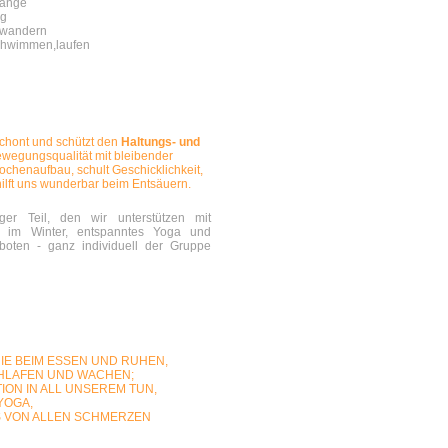
gänge
ng
wandern
chwimmen,laufen
schont und schützt den
Haltungs- und
Bewegungsqualität mit bleibender
ochenaufbau, schult Geschicklichkeit,
ilft uns wunderbar beim Entsäuern.
r Teil, den wir unterstützen mit
n im Winter, entspanntes Yoga und
boten - ganz individuell der Gruppe
E BEIM ESSEN UND RUHEN,
HLAFEN UND WACHEN;
ION IN ALL UNSEREM TUN,
YOGA,
 VON ALLEN SCHMERZEN