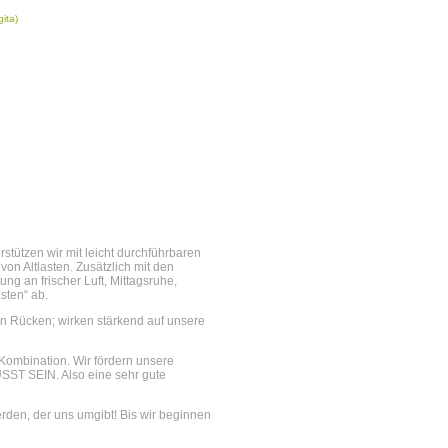
ita)
erstützen wir mit leicht durchführbaren
 Altlasten. Zusätzlich mit den
g an frischer Luft, Mittagsruhe,
sten“ ab.
en Rücken; wirken stärkend auf unsere
e Kombination. Wir fördern unsere
 SEIN. Also eine sehr gute
rden, der uns umgibt! Bis wir beginnen