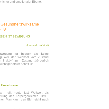
erlicher und emotionaler Ebene.
– Gesundheitswirksame
ung
EBEN IST BEWEGUNG
(Leonardo da Vinci)
wegung ist besser als keine
g
, weil der Wechsel vom Zustand
ch inaktiv“ zum Zustand „körperlich
wichtiger erster Schritt ist.
d Erwachsene:
- gilt heute fast Weltweit als
ilung des Körpergewichtes. BMI -
nen Man kann den BMI leicht nach