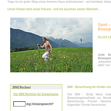
Yoga ist ein guter Weg unser Inneres Haus aufzuräumen - auf mentaler, körp
Unser Körper wird unser Freund - und wir lauschen seiner Weisheit ...
Sport 
Beweg
ALLES L
Jede Be
Bewegun
„körperli
aktiv“ ein 
BMI - Berechnung für Kinder un
BMI Rechner
Der BMI Rechner für Erwachsene
Der BMI - Body Mass Index 
Bewertungsmaßstab zur Beurte
Berechnung - Formel - Berech
(kg) Körpergewicht?
folgender Formel berechnen: