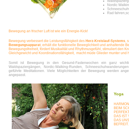
Waldspazier
Nordic Walki
Schneeschuh
Rad fahren,s
Bewegung an frischer Luft ist wie ein Energie-Kick!
Bewegung verbessert die Leistungsfähigkeit des
Herz-Kreislauf-Systems
, 
Bewegungsapparat
, erhält die funktionelle Beweglichkeit und anhaltende 
Bewegungsfreiheit, fördert Musikalität und Rhythmusgefühl, stimuliert den Kn
Gleichgewicht und Koordinationsfähigkeit, macht müde Glieder munter und h
Somit ist Bewegung in den Gesund-Fastenwochen ein ganz wichtige
Waldspaziergängen, Nordic-Walking-Runden, Schneeschuhwanderunge
geführte Meditationen. Viele Möglichkeiten der Bewegung werden ange
angepasst.
Yoga
HARMONI
BEIM SC
PERFEKT
DAS IST 
DAS UNS
BEFREIT.